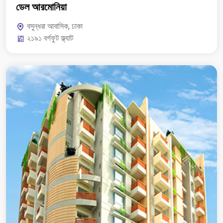
ডেল আরমোনিয়া
বসুন্ধরা আবাসিক, ঢাকা
২১৯১ বর্গফুট ফ্ল্যাট