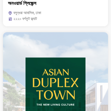
অনওয়ার্ড প্লিজেন্স
বসুন্ধরা আবাসিক, ঢাকা
২২২০ বর্গফুট ফ্ল্যাট