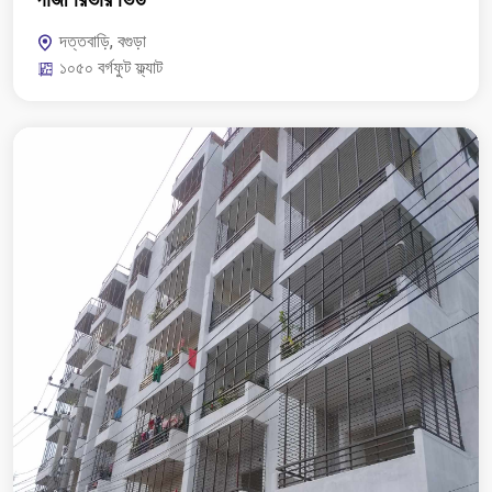
দত্তবাড়ি, বগুড়া
১০৫০ বর্গফুট ফ্ল্যাট