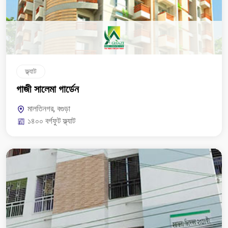
ফ্ল্যাট
গাজী সালেমা গার্ডেন
মালতিনগর, বগুড়া
১৪০০ বর্গফুট ফ্ল্যাট