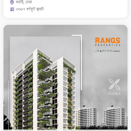
বনানী, ঢাকা
৩৩৬৭ বর্গফুট ফ্ল্যাট