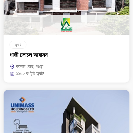
ফ্ল্যাট
গাজী চলাচল আবাসন
কলেজ রোড, বগুড়া
১১৬৫ বর্গফুট ফ্ল্যাট