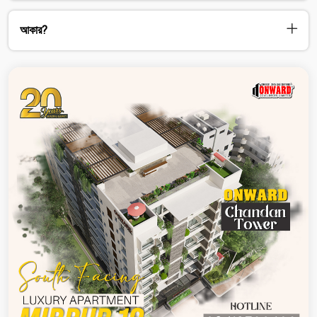
আকার?