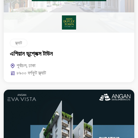
ফ্ল্যাট
এশিয়ান ডুপ্লেক্স টাউন
পূর্বাচল, ঢাকা
৮৯০০ বর্গফুট ফ্ল্যাট