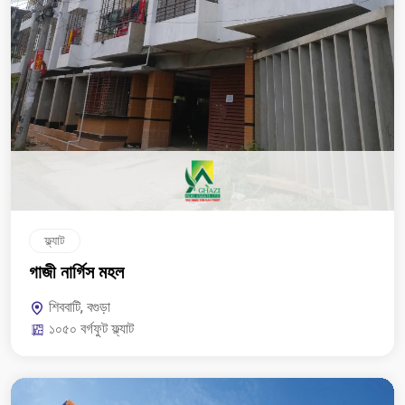
ফ্ল্যাট
গাজী নার্গিস মহল
শিববাটি, বগুড়া
১০৫০ বর্গফুট ফ্ল্যাট