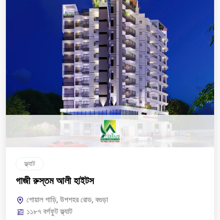
ফ্ল্যাট
গাজী রুস্তম আলী হাইটস
গোয়াল গাড়ি, উপশহর রোড, বগুড়া
১১৮৭ বর্গফুট ফ্ল্যাট