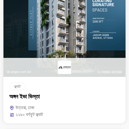
ফ্ল্যাট
অঙ্গন ইভা ভিস্তা
উত্তরা, ঢাকা
২২৯০ বর্গফুট ফ্ল্যাট