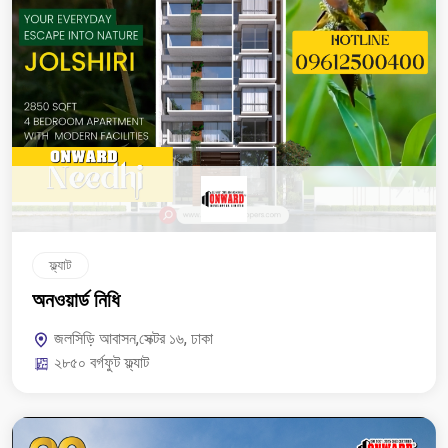
ফ্ল্যাট
অনওয়ার্ড নিধি
জলসিড়ি আবাসন,সেক্টর ১৬, ঢাকা
২৮৫০ বর্গফুট ফ্ল্যাট