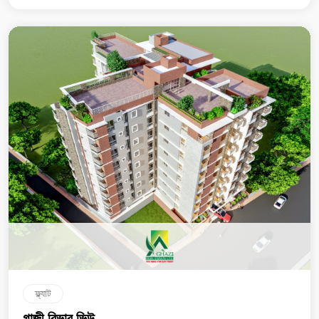
ফ্ল্যাট
গাজী রিভার ভিউ