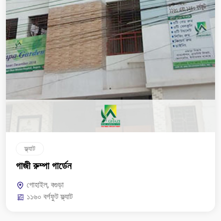
ফ্ল্যাট
গাজী রুম্পা গার্ডেন
গোহাইল, বগুড়া
১১৬০ বর্গফুট ফ্ল্যাট