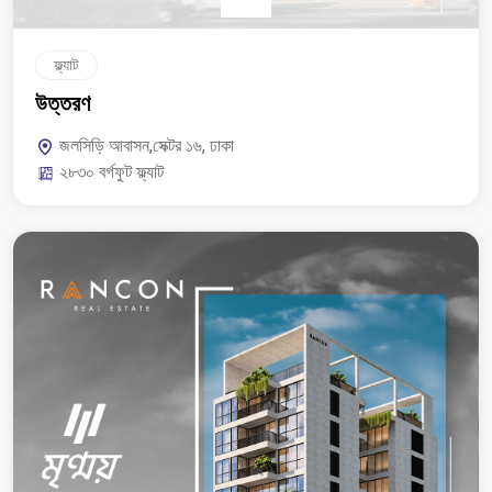
ফ্ল্যাট
উত্তরণ
জলসিড়ি আবাসন,সেক্টর ১৬, ঢাকা
২৮৩০ বর্গফুট ফ্ল্যাট