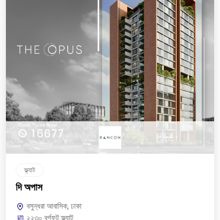
ফ্ল্যাট
দি অপাস
বসুন্ধরা আবাসিক, ঢাকা
২২৩০ বর্গফুট ফ্ল্যাট