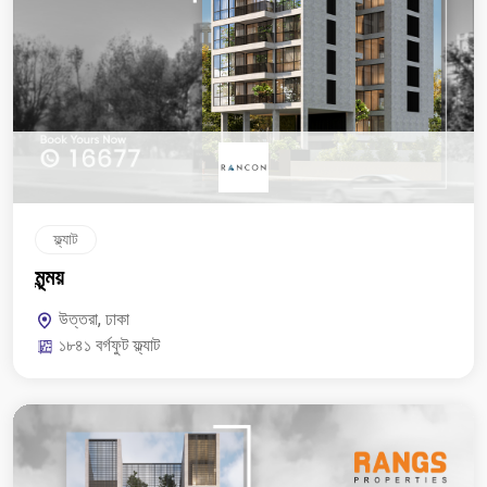
ফ্ল্যাট
মৃন্ময়
উত্তরা, ঢাকা
১৮৪১ বর্গফুট ফ্ল্যাট