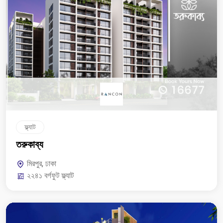
ফ্ল্যাট
তরুকাব্য
মিরপুর, ঢাকা
২২৪১ বর্গফুট ফ্ল্যাট