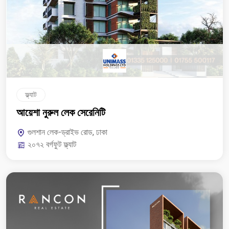
ফ্ল্যাট
আয়েশা নুরুল লেক সেরেনিটি
গুলশান লেক-ড্রাইভ রোড, ঢাকা
২০৭২ বর্গফুট ফ্ল্যাট