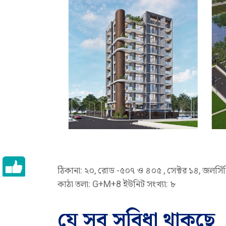
ঠিকানা: ২০, রোড -৫০৭ ও ৪০৫ , সেক্টর ১৪, জলস
কাঠা তলা: G+M+8 ইউনিট সংখ্যা: ৮
যে সব সুবিধা থাকছে