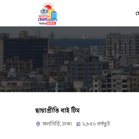
হ
ছায়াপ্রীতি বাই টিম
জলসিড়িঁ, ঢাকা
২,৮৫০ বর্গফুট