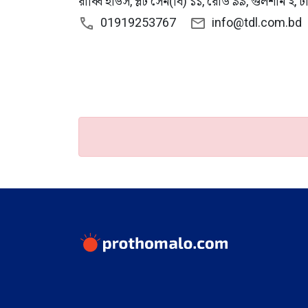
রাব্বি হাউস, প্লট সেন(বি) ১১, রোড ৯৯, গুলশান ২, 
01919253767
info@tdl.com.bd