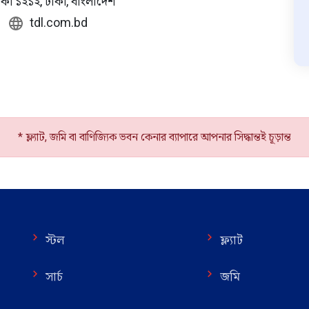
ঢাকা ১২১২, ঢাকা, বাংলাদেশ
tdl.com.bd
* ফ্ল্যাট, জমি বা বাণিজ্যিক ভবন কেনার ব্যাপারে আপনার সিদ্ধান্তই চূড়ান্ত
স্টল
ফ্ল্যাট
সার্চ
জমি