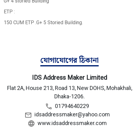
G+ 4 storied Building
ETP :
150 CUM ETP .G+ 5 Storied Building.
যোগাযোগের ঠিকানা
IDS Address Maker Limited
Flat 2A, House 213, Road 13, New DOHS, Mohakhali,
Dhaka-1206.
01794640229
idsaddressmaker@yahoo.com
www.idsaddressmaker.com