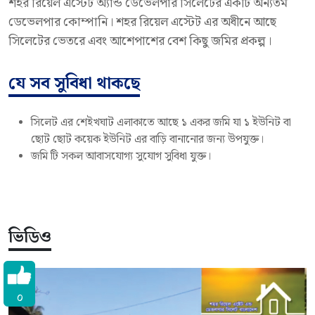
শহর রিয়েল এস্টেট অ্যান্ড ডেভেলপার সিলেটের একটি অন্যতম
ডেভেলপার কোম্পানি। শহর রিয়েল এস্টেট এর অধীনে আছে
সিলেটের ভেতরে এবং আশেপাশের বেশ কিছু জমির প্রকল্প।
যে সব সুবিধা থাকছে
সিলেট এর শেইখঘাট এলাকাতে আছে ১ একর জমি যা ১ ইউনিট বা
ছোট ছোট কয়েক ইউনিট এর বাড়ি বানানোর জন্য উপযুক্ত।
জমি টি সকল আবাসযোগ্য সুযোগ সুবিধা যুক্ত।
ভিডিও
০