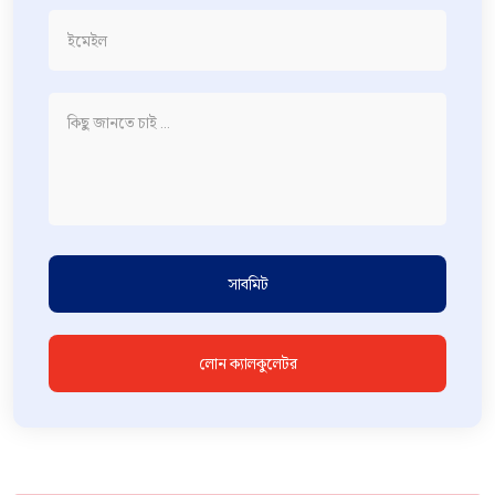
সাবমিট
লোন ক্যালকুলেটর